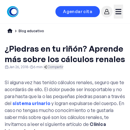
Agendar cita
Mi cuenta
Menú
Blog educativo
¿Piedras en tu riñón? Aprende
más sobre los cálculos renales
Jan 26, 2018
·
6
min
·
Compartir
Educación al Paciente
Ginecología y Obstetricia
Si alguna vez has tenido cálculos renales, seguro que te
Urología
acordarás de ello. El dolor puede ser insoportable y no
para hasta que la o las pequeñas piedras pasan a través
del
sistema urinario
y logran expulsarse del cuerpo. En
caso no tengas mucho conocimiento o te gustaría
saber más sobre qué son los cálculos renales, te
invitamos a leer el siguiente artículo de
Clínica