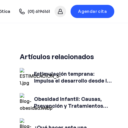
ótica
(01) 6196161
Agendar cita
Mi cuenta
Artículos relacionados
Estimulación temprana:
impulsa el desarrollo desde los
primeros meses
Obesidad Infantil: Causas,
Prevención y Tratamientos
para Evitar el Sobrepeso
Infantil
¿Qué hacer ante una