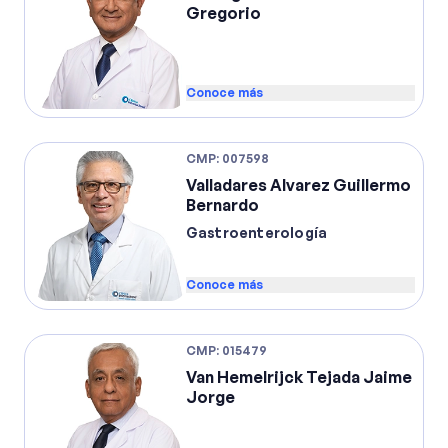
Gregorio
Conoce más
CMP
:
007598
Valladares Alvarez Guillermo
Bernardo
Gastroenterología
Conoce más
CMP
:
015479
Van Hemelrijck Tejada Jaime
Jorge