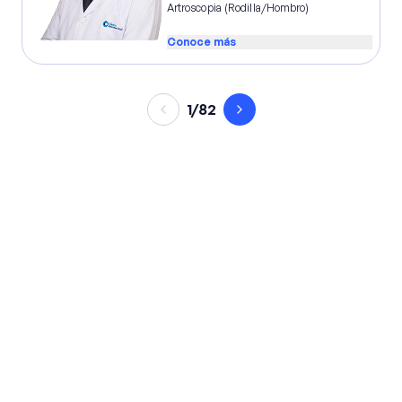
Artroscopia (rodilla/hombro)
Conoce más
1
/
82
Página anterior
Página siguiente