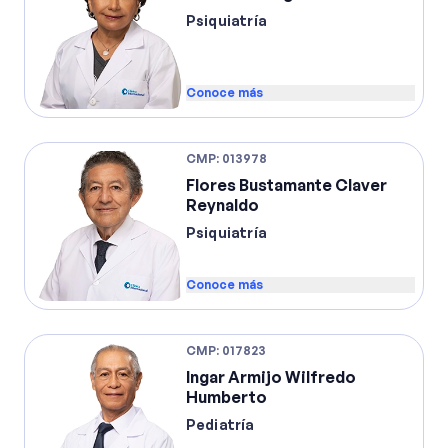
Psiquiatría
Conoce más
CMP
:
013978
Flores Bustamante Claver
Reynaldo
Psiquiatría
Conoce más
CMP
:
017823
Ingar Armijo Wilfredo
Humberto
Pediatría