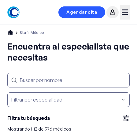
Agendar cita
Mi cuenta
Menú
Staff Médico
Encuentra al especialista que
necesitas
Filtrar por especialidad
Filtra tu búsqueda
Mostrando
1
-
12
de
976
médicos