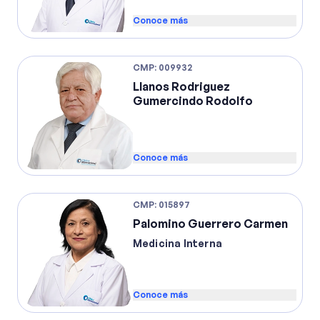
Conoce más
CMP
:
009932
Llanos Rodriguez
Gumercindo Rodolfo
Conoce más
CMP
:
015897
Palomino Guerrero Carmen
Medicina Interna
Conoce más