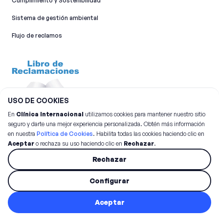
Cumplimiento y Sostenibilidad
Sistema de gestión ambiental
Flujo de reclamos
USO DE COOKIES
En
Clínica Internacional
utilizamos cookies para mantener nuestro sitio
seguro y darte una mejor experiencia personalizada. Obtén más información
en nuestra
Política de Cookies
. Habilita todas las cookies haciendo clic en
Aceptar
o rechaza su uso haciendo clic en
Rechazar
.
©
2026
Clínica Internacional.
Todos los derechos reservados
Rechazar
Configurar
Aceptar