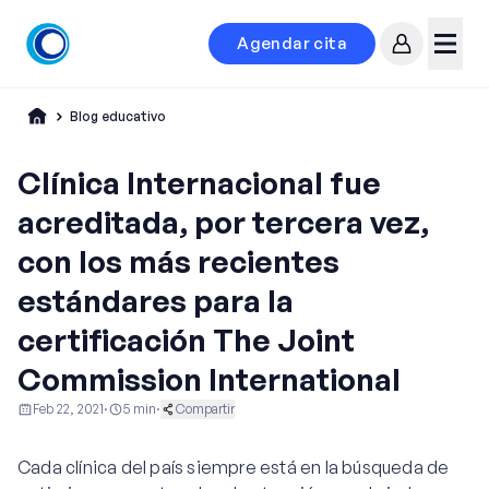
Agendar cita
Mi cuenta
Menú
Blog educativo
Clínica Internacional fue
acreditada, por tercera vez,
con los más recientes
estándares para la
certificación The Joint
Commission International
Feb 22, 2021
·
5
min
·
Compartir
Ginecología y Obstetricia
Noticias y Eventos
Cada clínica del país siempre está en la búsqueda de